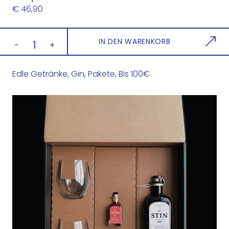
€ 46,90
S
IN DEN WARENKORB
-
+
T
I
Edle Getränke
,
Gin
,
Pakete
,
Bis 100€
N
-
S
t
y
r
i
a
n
G
i
n
O