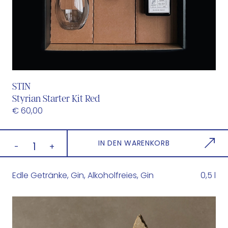
v
e
r
p
r
o
o
STIN
f
Styrian Starter Kit Red
M
€ 60,00
e
n
g
S
IN DEN WARENKORB
-
+
e
T
I
Edle Getränke
,
Gin
,
Alkoholfreies
,
Gin
0,5 l
N
|
S
t