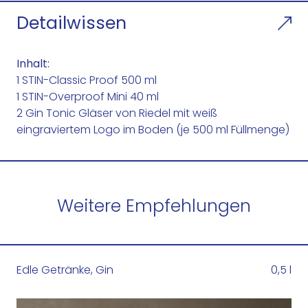
t
Detailwissen
e
r
K
Inhalt:
i
1 STIN-Classic Proof 500 ml
t
1 STIN-Overproof Mini 40 ml
B
2 Gin Tonic Gläser von Riedel mit weiß
l
eingraviertem Logo im Boden (je 500 ml Füllmenge)
a
c
k
M
e
Weitere Empfehlungen
n
g
e
Edle Getränke
,
Gin
0,5 l