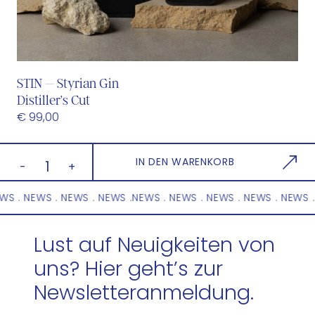
n
A
l
c
o
STIN – Styrian Gin
h
Distiller’s Cut
o
€ 99,00
l
i
c
S
IN DEN WARENKORB
-
+
M
T
e
I
EWS . NEWS . NEWS . NEWS . NEWS .NEWS . NEWS . NEWS . NEWS 
n
N
g
–
Lust auf Neuigkeiten von
e
S
uns? Hier geht’s zur
t
y
Newsletteranmeldung.
r
i