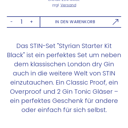
zzgl.
Versand
S
-
+
IN DEN WARENKORB
T
I
N
Das STIN-Set "Styrian Starter Kit
|
Black" ist ein perfektes Set um neben
S
t
dem klassischen London dry Gin
y
auch in die weitere Welt von STIN
r
einzutauchen. Ein Classic Proof, ein
i
a
Overproof und 2 Gin Tonic Gläser –
n
ein perfektes Geschenk für andere
S
oder einfach für sich selbst.
t
a
r