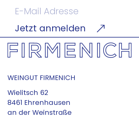
a
n
G
Jetzt anmelden
i
n
|
D
i
s
t
WEINGUT FIRMENICH
i
l
Wielitsch 62
l
8461 Ehrenhausen
e
an der Weinstraße
r
'
s
C