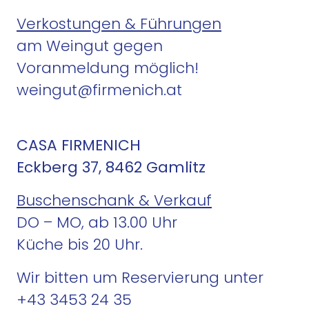
u
Verkostungen & Führungen
t
M
am Weingut gegen
e
Voranmeldung möglich!
n
weingut@firmenich.at
g
e
CASA FIRMENICH
Eckberg 37, 8462 Gamlitz
Buschenschank & Verkauf
DO – MO, ab 13.00 Uhr
Küche bis 20 Uhr.
Wir bitten um Reservierung unter
+43 3453 24 35